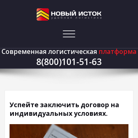
Показать/
Скрыть
навигацию
Современная логистическая
платформа
8(800)101-51-63
Успейте заключить догово
Главная
Успейте заключить договор на индивидуальных условиях.
на индивидуальных
Успейте заключить договор на
условиях.
индивидуальных условиях.